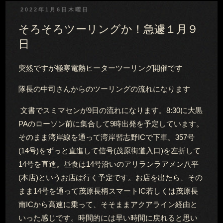
2022年1月6日木曜日
そろそろツーリングか！急遽１月９
日
突然ですが極寒電熱ヒーターツーリング開催です
隊長の中司さんからのツーリングの流れになります
文書でスミマセンが9日の流れになります。8:30に大黒
PAのローソン前に集合して9時出発を予定しています。
そのまま湾岸線を通って湾岸習志野ICで下車。357号
(14号)をずっと直進して信号(茂原街道入口)を左折して
14号を直進。昼食は14号沿いのアリランラアメン八平
(本店)というお店は行く予定です。お店を出たら、その
まま14号を通って茂原長柄スマートIC若しくは茂原長
南ICから高速に乗って、そそままアクアライン経由と
いった感じです。時間的には早い時間に戻れると思い