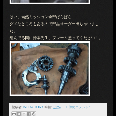
はい、当然ミッション全部ばらばら
ダメなところもあるので部品オーダー出ちゃいまし
た。
組んでる間に沖本先生、フレーム塗ってください！。
投稿者
IM FACTORY
時刻:
21:57
1 件のコメント: