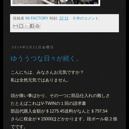
投稿者
IM FACTORY
時刻:
22:11
0 件のコメント:
2014年2月21日金曜日
ゆううつな日々が続く。
こんにちは、みなさんお元気ですか？
私は全然元気ではありません。
頭が痛い事ばかり、その一つに部品仕入れの難しさ
たとえばこれはV-TWINの１回の請求書
部品代購入金額が＄1275.45送料がなんと＄797.54
さらに税金が￥15000ほどかかります。段ボール箱２個
でです。