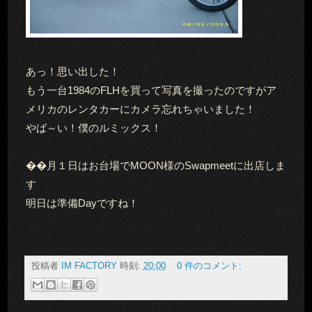
あっ！思い出した！
もう一台1984のFLHを買って写真を撮ったのですがア
メリカのレンタカーにカメラ忘れちゃいました！
やば～い！僕のルミックス！
��月１日はお台場でMOON様のSwapmeetに出店しま
す
明日は準備Dayですね！
投稿者
IM FACTORY
時刻:
20:00
0 件のコメント: