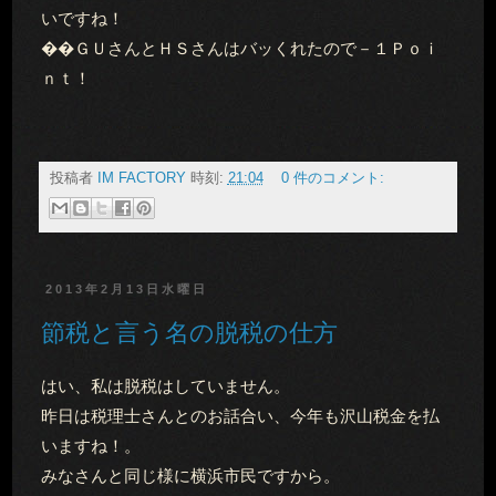
いですね！
��ＧＵさんとＨＳさんはバッくれたので－１Ｐｏｉ
ｎｔ！
投稿者
IM FACTORY
時刻:
21:04
0 件のコメント:
2013年2月13日水曜日
節税と言う名の脱税の仕方
はい、私は脱税はしていません。
昨日は税理士さんとのお話合い、今年も沢山税金を払
いますね！。
みなさんと同じ様に横浜市民ですから。