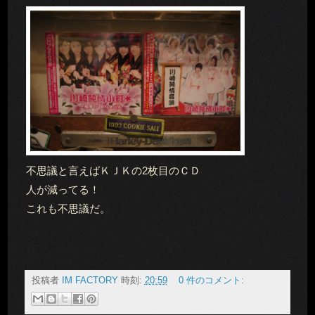
不思議と言えばＫＪＫの2枚目のＣＤ
人が減ってる！
これも不思議だ。
投稿者
IM FACTORY
時刻:
20:59
0 件のコメント: