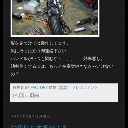
暇を見つけては製作してます。
気に行った方は御連絡下さい
ハンドルがいつも悩むな～、、、、、効率悪し。
効率良くするには、もっと在庫増やさなきゃいけない
の？
投稿者
IM FACTORY
時刻:
22:27
0 件のコメント:
2013年2月4日月曜日
明後日も大雪か！？