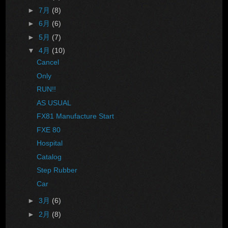
►
7月
(8)
►
6月
(6)
►
5月
(7)
▼
4月
(10)
Cancel
Only
RUN!!
AS USUAL
FX81 Manufacture Start
FXE 80
Hospital
Catalog
Step Rubber
Car
►
3月
(6)
►
2月
(8)