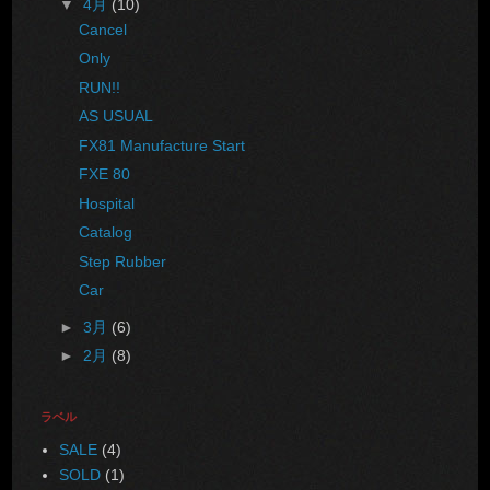
▼
4月
(10)
Cancel
Only
RUN!!
AS USUAL
FX81 Manufacture Start
FXE 80
Hospital
Catalog
Step Rubber
Car
►
3月
(6)
►
2月
(8)
ラベル
SALE
(4)
SOLD
(1)